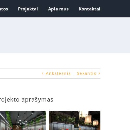
stos
Projektai
Apie mus
Kontaktai
Ankstesnis
Sekantis
rojekto aprašymas